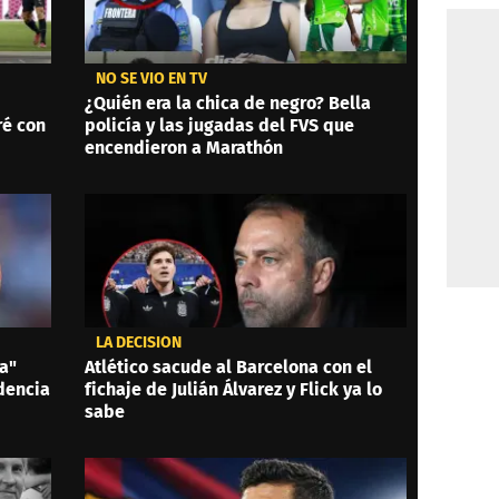
NO SE VIO EN TV
¿Quién era la chica de negro? Bella
ré con
policía y las jugadas del FVS que
encendieron a Marathón
LA DECISIÓN
ta"
Atlético sacude al Barcelona con el
dencia
fichaje de Julián Álvarez y Flick ya lo
sabe