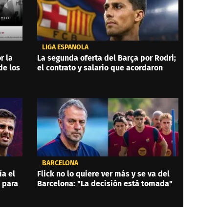
LIGA ESPAÑOLA
r la
La segunda oferta del Barça por Rodri;
de los
el contrato y salario que acordaron
BARCELONA
ía el
Flick no lo quiere ver más y se va del
a para
Barcelona: "La decisión está tomada"