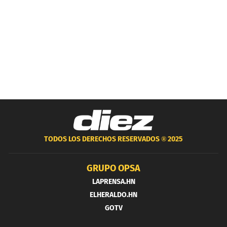
TODOS LOS DERECHOS RESERVADOS ®
2025
GRUPO OPSA
LAPRENSA.HN
ELHERALDO.HN
GOTV