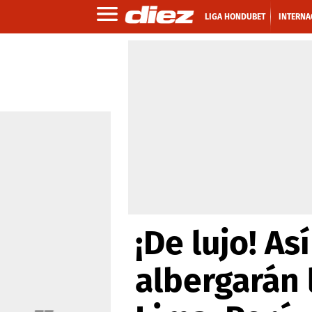
LIGA HONDUBET
INTERNA
¡De lujo! As
albergarán