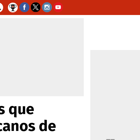
es que
canos de