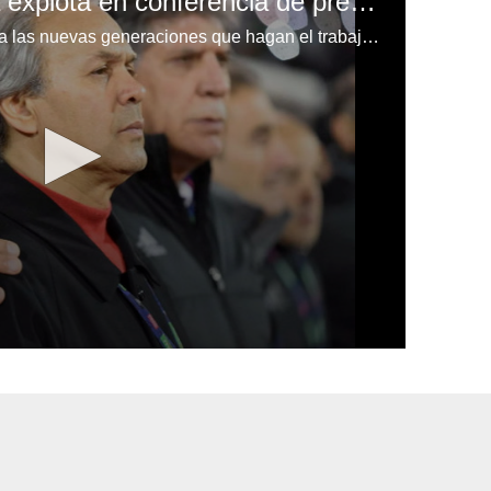
Entrenador de Argelia explota en conferencia de prensa contra un periodista
"Cállate, cállate. Retírate y deja a las nuevas generaciones que hagan el trabajo", soltó furioso el entrenador.