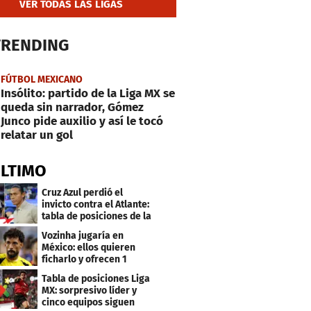
VER TODAS LAS LIGAS
TRENDING
FÚTBOL MEXICANO
Insólito: partido de la Liga MX se
queda sin narrador, Gómez
Junco pide auxilio y así le tocó
relatar un gol
ÚLTIMO
Cruz Azul perdió el
invicto contra el Atlante:
tabla de posiciones de la
Liga MX
Vozinha jugaría en
México: ellos quieren
ficharlo y ofrecen 1
millón de dólares
Tabla de posiciones Liga
MX: sorpresivo líder y
cinco equipos siguen