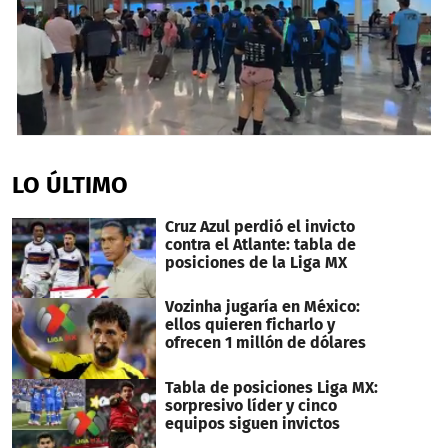
0
seconds
of
LO ÚLTIMO
25
minutes,
11
Cruz Azul perdió el invicto
seconds
contra el Atlante: tabla de
posiciones de la Liga MX
Vozinha jugaría en México:
ellos quieren ficharlo y
ofrecen 1 millón de dólares
Tabla de posiciones Liga MX:
sorpresivo líder y cinco
equipos siguen invictos