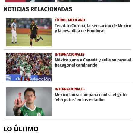
0
NOTICIAS
RELACIONADAS
seconds
of
1
FÚTBOL MEXICANO
minute,
Tecatito Corona, la sensación de México
22
y la pesadilla de Honduras
seconds
INTERNACIONALES
México gana a Canadá y sella su pase al
hexagonal caminando
INTERNACIONALES
México lanza campaña contra el grito
'ehh putos' en los estadios
LO ÚLTIMO