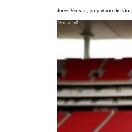
Jorge Vergara, propietario del Gru
X
X