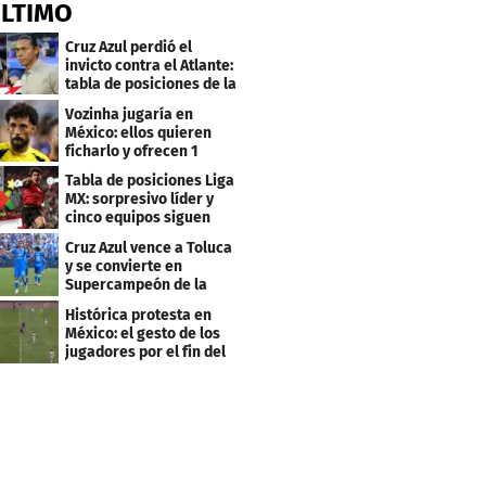
ÚLTIMO
Cruz Azul perdió el
invicto contra el Atlante:
tabla de posiciones de la
Liga MX
Vozinha jugaría en
México: ellos quieren
ficharlo y ofrecen 1
millón de dólares
Tabla de posiciones Liga
MX: sorpresivo líder y
cinco equipos siguen
invictos
Cruz Azul vence a Toluca
y se convierte en
Supercampeón de la
Liga mexicana
Histórica protesta en
México: el gesto de los
jugadores por el fin del
ascenso