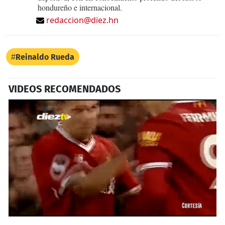
hondureño e internacional.
redaccion@diez.hn
Reinaldo Rueda
VIDEOS RECOMENDADOS
0