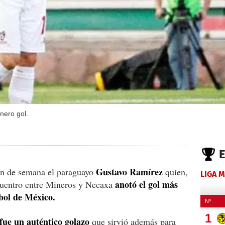
nero gol.
Gustavo Ramírez
fin de semana el paraguayo
quien,
LIGA 
anotó el gol más
ncuentro entre Mineros y Necaxa
tbol de México.
fue un auténtico golazo
que sirvió además para