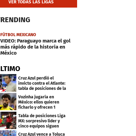
VER TODAS LAS LIGAS
TRENDING
FÚTBOL MEXICANO
VIDEO: Paraguayo marca el gol
más rápido de la historia en
México
ÚLTIMO
Cruz Azul perdió el
invicto contra el Atlante:
tabla de posiciones de la
Liga MX
Vozinha jugaría en
México: ellos quieren
ficharlo y ofrecen 1
millón de dólares
Tabla de posiciones Liga
MX: sorpresivo líder y
cinco equipos siguen
invictos
Cruz Azul vence a Toluca