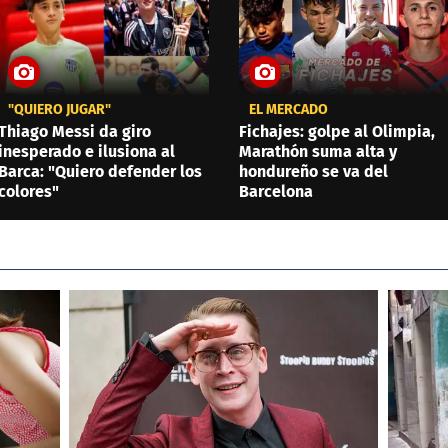
"QUIERO JUGAR"
EL MERCADO
Thiago Messi da giro
Fichajes: golpe al Olimpia,
inesperado e ilusiona al
Marathón suma alta y
Barca: "Quiero defender los
hondureño se va del
colores"
Barcelona