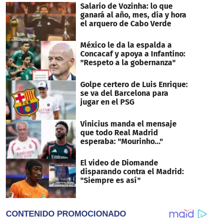
41
Salario de Vozinha: lo que
seconds
ganará al año, mes, día y hora
el arquero de Cabo Verde
México le da la espalda a
Concacaf y apoya a Infantino:
"Respeto a la gobernanza"
Golpe certero de Luis Enrique:
se va del Barcelona para
jugar en el PSG
Vinicius manda el mensaje
que todo Real Madrid
esperaba: "Mourinho..."
El video de Diomande
disparando contra el Madrid:
"Siempre es así"