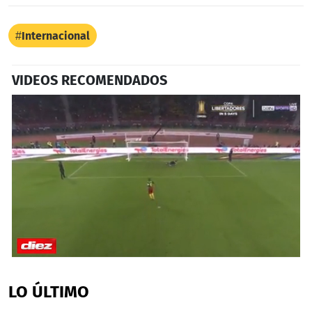
Internacional
VIDEOS RECOMENDADOS
0
seconds
of
LO ÚLTIMO
1
minute,