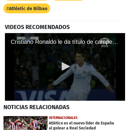
Athletic de Bilbao
VIDEOS RECOMENDADOS
Cristiano Ronaldo le da título de campeón al Real Madrid en Mundial de Clubes
0
NOTICIAS
RELACIONADAS
seconds
of
39
INTERNACIONALES
seconds
Atlético es el nuevo líder de España
al golear a Real Sociedad