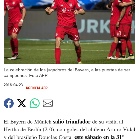
X
X
La celebración de los jugadores del Bayern, a las puertas de ser
campeones. Foto AFP.
2016-04-23
AGENCIA AFP
salió triunfador
El Bayern de Múnich
de su visita al
Hertha de Berlín (2-0), con goles del chileno Arturo Vidal
este sábado en la 31ª
y del brasileño Douglas Costa,