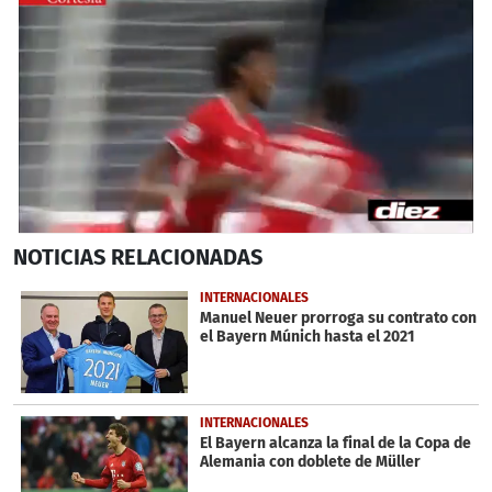
0
NOTICIAS
RELACIONADAS
seconds
of
7
INTERNACIONALES
minutes,
Manuel Neuer prorroga su contrato con
5
el Bayern Múnich hasta el 2021
seconds
INTERNACIONALES
El Bayern alcanza la final de la Copa de
Alemania con doblete de Müller