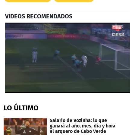
VIDEOS RECOMENDADOS
0
seconds
of
LO ÚLTIMO
1
minute,
23
Salario de Vozinha: lo que
seconds
ganará al año, mes, día y hora
el arquero de Cabo Verde