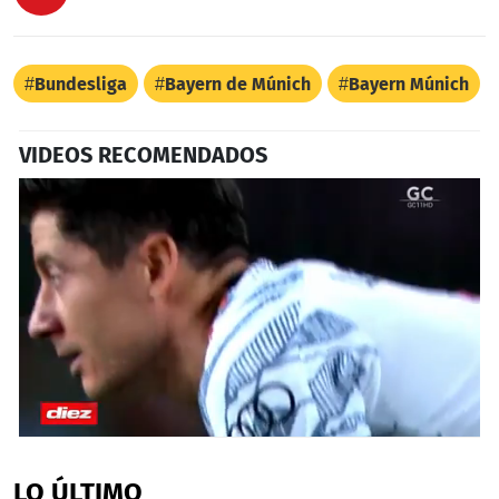
Bundesliga
Bayern de Múnich
Bayern Múnich
VIDEOS RECOMENDADOS
0
seconds
of
LO ÚLTIMO
1