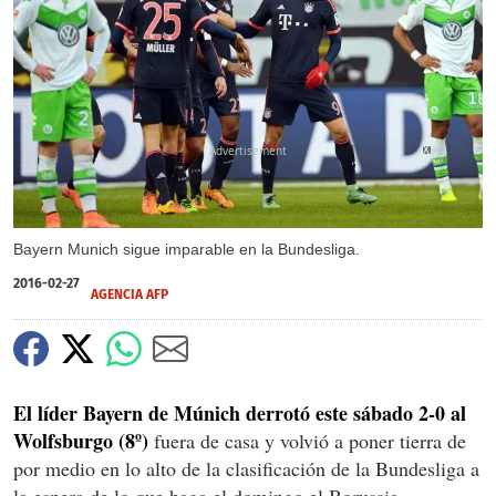
X
X
Bayern Munich sigue imparable en la Bundesliga.
2016-02-27
AGENCIA AFP
El líder Bayern de Múnich derrotó este sábado 2-0 al
Wolfsburgo (8º)
fuera de casa y volvió a poner tierra de
por medio en lo alto de la clasificación de la Bundesliga a
la espera de lo que haga el domingo el Borussia