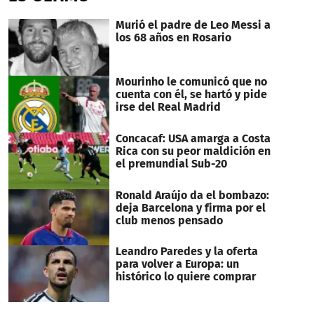
minute,
1
Murió el padre de Leo Messi a
second
los 68 años en Rosario
Mourinho le comunicó que no
cuenta con él, se hartó y pide
irse del Real Madrid
Concacaf: USA amarga a Costa
Rica con su peor maldición en
el premundial Sub-20
Ronald Araújo da el bombazo:
deja Barcelona y firma por el
club menos pensado
Leandro Paredes y la oferta
para volver a Europa: un
histórico lo quiere comprar