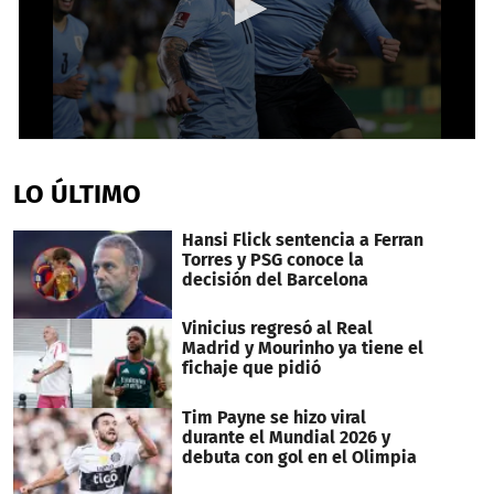
0
seconds
of
LO ÚLTIMO
1
minute,
15
Hansi Flick sentencia a Ferran
seconds
Torres y PSG conoce la
decisión del Barcelona
Vinicius regresó al Real
Madrid y Mourinho ya tiene el
fichaje que pidió
Tim Payne se hizo viral
durante el Mundial 2026 y
debuta con gol en el Olimpia