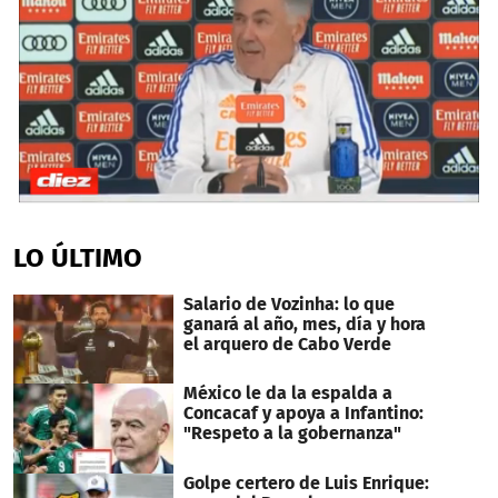
0
seconds
of
LO ÚLTIMO
1
minute,
45
Salario de Vozinha: lo que
seconds
ganará al año, mes, día y hora
el arquero de Cabo Verde
México le da la espalda a
Concacaf y apoya a Infantino:
"Respeto a la gobernanza"
Golpe certero de Luis Enrique: