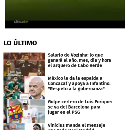
0
seconds
of
LO ÚLTIMO
56
seconds
Salario de Vozinha: lo que
ganará al año, mes, día y hora
el arquero de Cabo Verde
México le da la espalda a
Concacaf y apoya a Infantino:
"Respeto a la gobernanza"
Golpe certero de Luis Enrique:
se va del Barcelona para
jugar en el PSG
Vinicius manda el mensaje