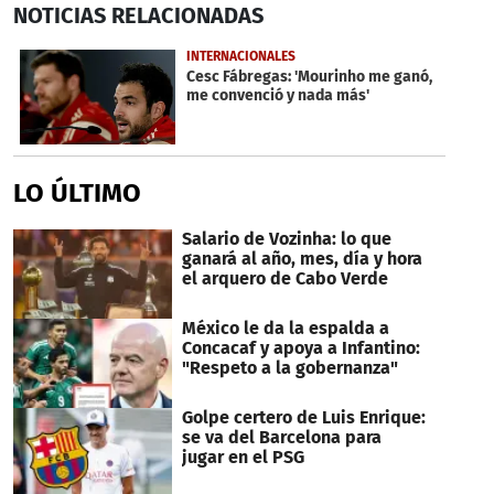
NOTICIAS
RELACIONADAS
seconds
of
7
INTERNACIONALES
minutes,
Cesc Fábregas: 'Mourinho me ganó,
37
me convenció y nada más'
seconds
LO ÚLTIMO
Salario de Vozinha: lo que
ganará al año, mes, día y hora
el arquero de Cabo Verde
México le da la espalda a
Concacaf y apoya a Infantino:
"Respeto a la gobernanza"
Golpe certero de Luis Enrique:
se va del Barcelona para
jugar en el PSG