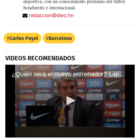
deportiva, con un conocimiento profundo del fútbol
hondureño e internacional.
redaccion@diez.hn
Carles Puyol
Barcelona
VIDEOS RECOMENDADOS
¿Quién será el nuevo entrenador? Laporta se pronuncia sobre Xavi y la salida de Koeman
0