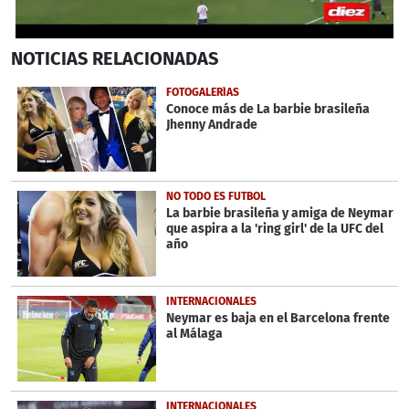
0
NOTICIAS
RELACIONADAS
seconds
of
2
FOTOGALERÍAS
minutes,
Conoce más de La barbie brasileña
4
Jhenny Andrade
seconds
NO TODO ES FUTBOL
La barbie brasileña y amiga de Neymar
que aspira a la 'ring girl' de la UFC del
año
INTERNACIONALES
Neymar es baja en el Barcelona frente
al Málaga
INTERNACIONALES