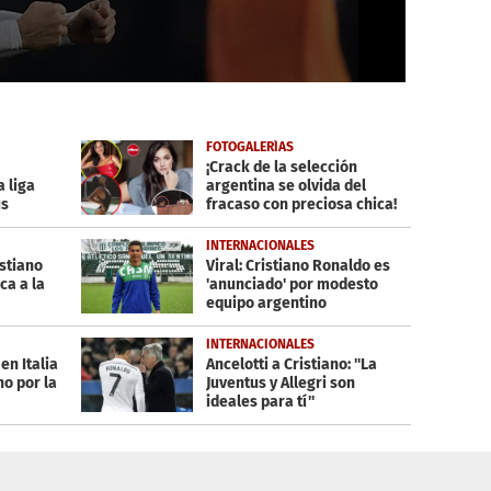
FOTOGALERÍAS
¡Crack de la selección
a liga
argentina se olvida del
us
fracaso con preciosa chica!
INTERNACIONALES
istiano
Viral: Cristiano Ronaldo es
ca a la
'anunciado' por modesto
equipo argentino
INTERNACIONALES
en Italia
Ancelotti a Cristiano: ''La
no por la
Juventus y Allegri son
ideales para tí''