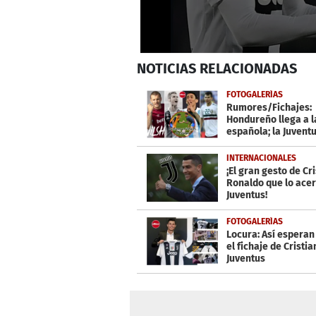
0
NOTICIAS
RELACIONADAS
seconds
of
1
FOTOGALERÍAS
minute,
Rumores/Fichajes:
23
Hondureño llega a l
seconds
Volume
española; la Juvent
0%
oficializa fichaje
INTERNACIONALES
¡El gran gesto de Cr
Ronaldo que lo acer
Juventus!
FOTOGALERÍAS
Locura: Así esperan 
el fichaje de Cristia
Juventus