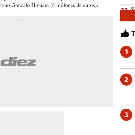
ntino Gonzalo Higuaín (8 millones de euros).
1
2
3