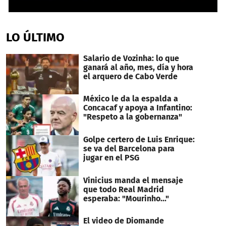
0
seconds
of
LO ÚLTIMO
34
seconds
Salario de Vozinha: lo que
ganará al año, mes, día y hora
el arquero de Cabo Verde
México le da la espalda a
Concacaf y apoya a Infantino:
"Respeto a la gobernanza"
Golpe certero de Luis Enrique:
se va del Barcelona para
jugar en el PSG
Vinicius manda el mensaje
que todo Real Madrid
esperaba: "Mourinho..."
El video de Diomande