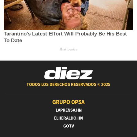
TODOS LOS DERECHOS RESERVADOS ®
2025
GRUPO OPSA
LAPRENSA.HN
ELHERALDO.HN
GOTV