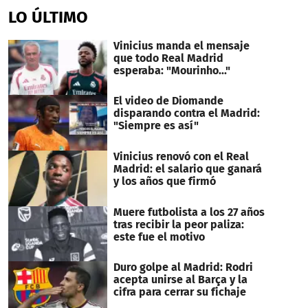
of
LO ÚLTIMO
1
minute,
15
Vinicius manda el mensaje
seconds
que todo Real Madrid
esperaba: "Mourinho..."
El video de Diomande
disparando contra el Madrid:
"Siempre es así"
Vinicius renovó con el Real
Madrid: el salario que ganará
y los años que firmó
Muere futbolista a los 27 años
tras recibir la peor paliza:
este fue el motivo
Duro golpe al Madrid: Rodri
acepta unirse al Barça y la
cifra para cerrar su fichaje