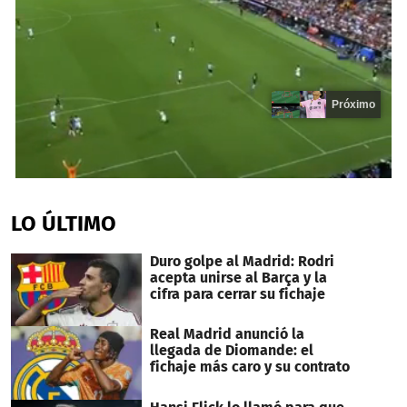
Próximo
0
seconds
of
LO ÚLTIMO
20
seconds
Duro golpe al Madrid: Rodri
acepta unirse al Barça y la
cifra para cerrar su fichaje
Real Madrid anunció la
llegada de Diomande: el
fichaje más caro y su contrato