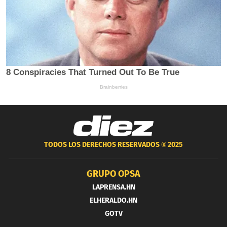
TODOS LOS DERECHOS RESERVADOS ®
2025
GRUPO OPSA
LAPRENSA.HN
ELHERALDO.HN
GOTV