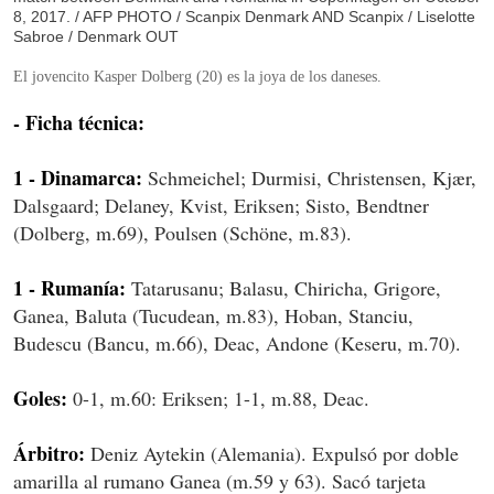
8, 2017. / AFP PHOTO / Scanpix Denmark AND Scanpix / Liselotte
Sabroe / Denmark OUT
El jovencito Kasper
Dolberg
(20) es la joya de los daneses.
- Ficha técnica:
1 - Dinamarca:
Schmeichel; Durmisi, Christensen, Kjær,
Dalsgaard; Delaney, Kvist, Eriksen; Sisto, Bendtner
(Dolberg, m.69), Poulsen (Schöne, m.83).
1 - Rumanía:
Tatarusanu; Balasu, Chiricha, Grigore,
Ganea, Baluta (Tucudean, m.83), Hoban, Stanciu,
Budescu (Bancu, m.66), Deac, Andone (Keseru, m.70).
Goles:
0-1, m.60: Eriksen; 1-1, m.88, Deac.
Árbitro:
Deniz Aytekin (Alemania). Expulsó por doble
amarilla al rumano Ganea (m.59 y 63). Sacó tarjeta