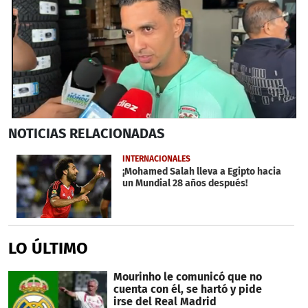
0
NOTICIAS
RELACIONADAS
seconds
of
3
INTERNACIONALES
minutes,
¡Mohamed Salah lleva a Egipto hacia
43
un Mundial 28 años después!
seconds
LO ÚLTIMO
Mourinho le comunicó que no
cuenta con él, se hartó y pide
irse del Real Madrid