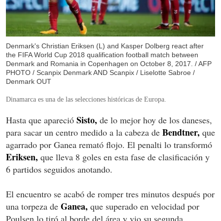
Denmark's Christian Eriksen (L) and Kasper Dolberg react after
the FIFA World Cup 2018 qualification football match between
Denmark and Romania in Copenhagen on October 8, 2017. / AFP
PHOTO / Scanpix Denmark AND Scanpix / Liselotte Sabroe /
Denmark OUT
Dinamarca es una de las selecciones históricas de Europa.
Sisto,
Hasta que apareció
de lo mejor hoy de los daneses,
Bendtner,
para sacar un centro medido a la cabeza de
que
agarrado por Ganea remató flojo. El penalti lo transformó
Eriksen,
que lleva 8 goles en esta fase de clasificación y
6 partidos seguidos anotando.
El encuentro se acabó de romper tres minutos después por
Ganea,
una torpeza de
que superado en velocidad por
Poulsen lo tiró al borde del área y vio su segunda