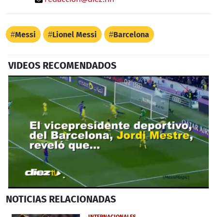
Messi
Lionel Messi
Barcelona
VIDEOS RECOMENDADOS
0
NOTICIAS
RELACIONADAS
seconds
of
30
INTERNACIONALES