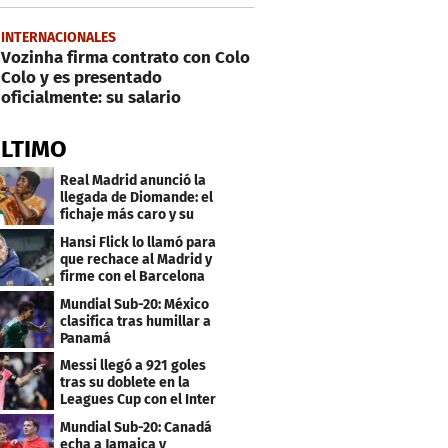
INTERNACIONALES
Vozinha firma contrato con Colo
Colo y es presentado
oficialmente: su salario
ÚLTIMO
Real Madrid anunció la
llegada de Diomande: el
fichaje más caro y su
contrato
Hansi Flick lo llamó para
que rechace al Madrid y
firme con el Barcelona
Mundial Sub-20: México
clasifica tras humillar a
Panamá
Messi llegó a 921 goles
tras su doblete en la
Leagues Cup con el Inter
Miami
Mundial Sub-20: Canadá
echa a Jamaica y