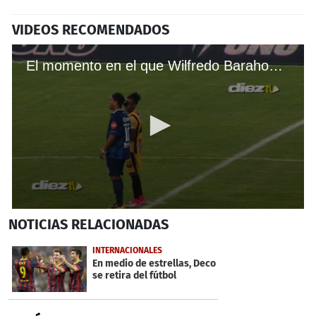
VIDEOS RECOMENDADOS
El momento en el que Wilfredo Barahona le pidió un autógrafo a Ronaldinho
0
NOTICIAS
RELACIONADAS
seconds
of
14
INTERNACIONALES
seconds
En medio de estrellas, Deco
se retira del fútbol