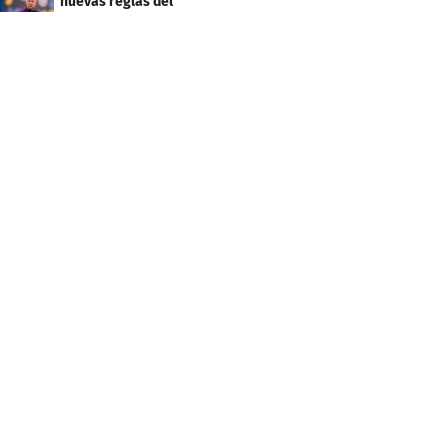
nuevas reglas del
arbitraje en LaLiga