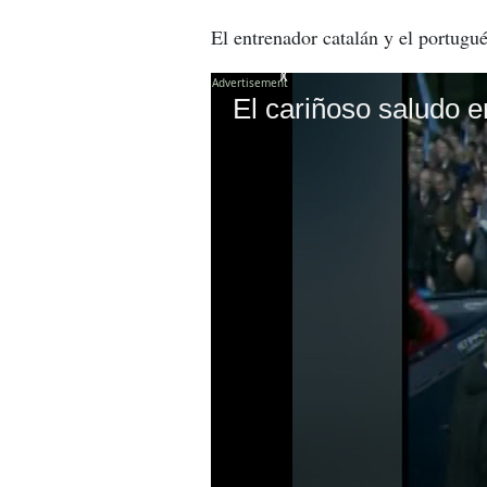
El entrenador catalán y el portugu
X
X
X
X
El cariñoso saludo e