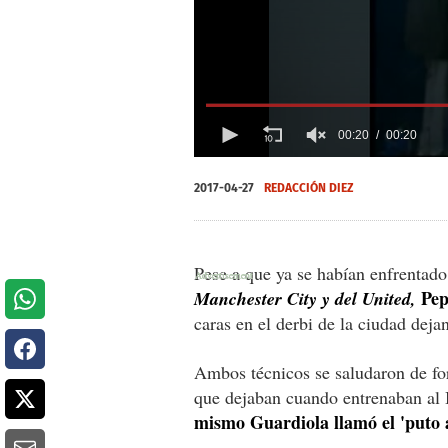
00:20
00:20
0
seconds
2017-04-27
REDACCIÓN DIEZ
of
0
seconds
Volume
0%
Pese a que ya se habían enfrentad
Pep
Manchester City y del United,
caras en el derbi de la ciudad deja
Ambos técnicos se saludaron de for
que dejaban cuando entrenaban al
mismo Guardiola llamó el 'puto