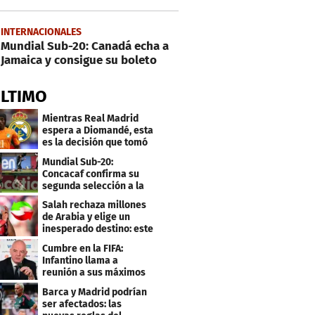
INTERNACIONALES
Mundial Sub-20: Canadá echa a
Jamaica y consigue su boleto
ÚLTIMO
Mientras Real Madrid
espera a Diomandé, esta
es la decisión que tomó
el jugador
Mundial Sub-20:
Concacaf confirma su
segunda selección a la
Copa del Mundo 2027
Salah rechaza millones
de Arabia y elige un
inesperado destino: este
será su club
Cumbre en la FIFA:
Infantino llama a
reunión a sus máximos
dirigentes
Barca y Madrid podrían
ser afectados: las