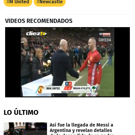
M United
Newcastle
VIDEOS RECOMENDADOS
0
seconds
of
LO ÚLTIMO
13
seconds
Así fue la llegada de Messi a
Argentina y revelan detalles