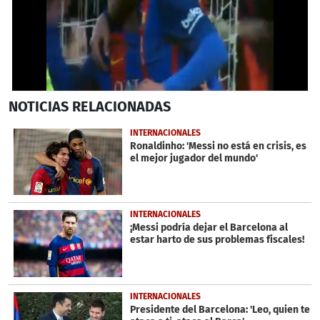
0
NOTICIAS
RELACIONADAS
seconds
of
37
INTERNACIONALES
seconds
Ronaldinho: 'Messi no está en crisis, es
el mejor jugador del mundo'
INTERNACIONALES
¡Messi podría dejar el Barcelona al
estar harto de sus problemas fiscales!
INTERNACIONALES
Presidente del Barcelona: 'Leo, quien te