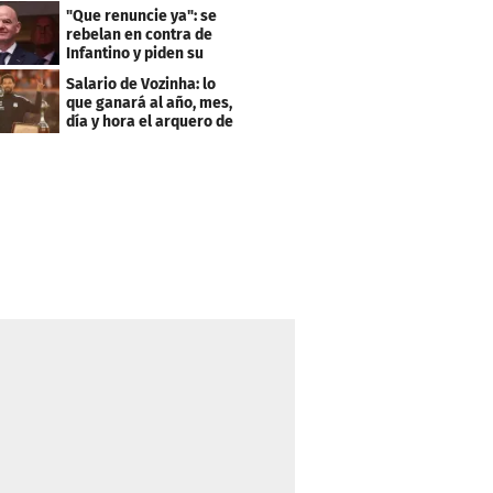
pide el City
"Que renuncie ya": se
rebelan en contra de
Infantino y piden su
salida de la FIFA
Salario de Vozinha: lo
que ganará al año, mes,
día y hora el arquero de
Cabo Verde