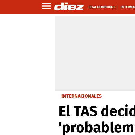
LIGA HONDUBET
INTERNA
INTERNACIONALES
El TAS deci
'probableme