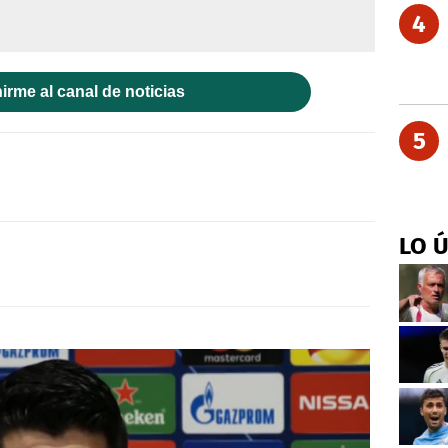
4
irme al canal de noticias
5
LO 