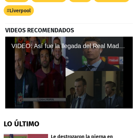
Liverpool
VIDEOS RECOMENDADOS
VIDEO: Así fue la llegada del Real Madrid y Liverpool al estadio de Kiev
0
seconds
of
LO ÚLTIMO
1
minute,
28
Le destrozaron la pierna en