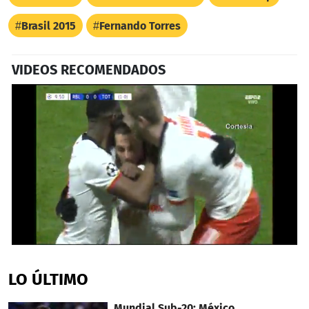
Brasil 2015
Fernando Torres
VIDEOS RECOMENDADOS
0
seconds
of
LO ÚLTIMO
1
minute,
40
Mundial Sub-20: México