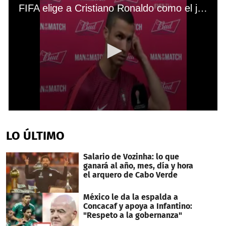
FIFA elige a Cristiano Ronaldo como el jugador del partido
0
seconds
of
LO ÚLTIMO
44
seconds
Salario de Vozinha: lo que
ganará al año, mes, día y hora
el arquero de Cabo Verde
México le da la espalda a
Concacaf y apoya a Infantino:
"Respeto a la gobernanza"