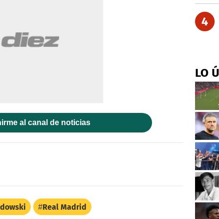
4
LO 
irme al canal de noticias
dowski
Real Madrid