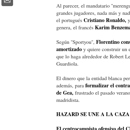
Al parecer, el mandatario ''merengu
grandes jugadores, nada más y nada
Cristiano Ronaldo,
el portugués
y
Karim Benzem
genera, el francés
Florentino con
Según ''Sportyou'',
amortizado
y quiere construir un 
que lo haga alrededor de Robert L
Guardiola.
El dinero que la entidad blanca per
formalizar el contr
además, para
de Gea,
frustrado el pasado verano
madridista.
HAZARD SE UNE A LA CAZA
El centrocampista ofensivo del C