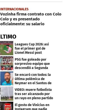
INTERNACIONALES
Vozinha firma contrato con Colo
Colo y es presentado
oficialmente: su salario
ÚLTIMO
Leagues Cup 2026: así
fue el primer gol de
Lionel Messi post
Mundial
PSG fue goleado por
sorpresivo equipo que
descendió a Segunda
división
Se encaró con todos: la
última polémica de
Neymar en el Santos de
Brasil
VIDEO: muere futbolista
tras ser alcanzado por
un rayo en pleno partido
El gesto de Vinicius en
Instagram que nadie