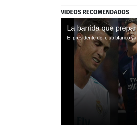
VIDEOS RECOMENDADOS
0
seconds
of