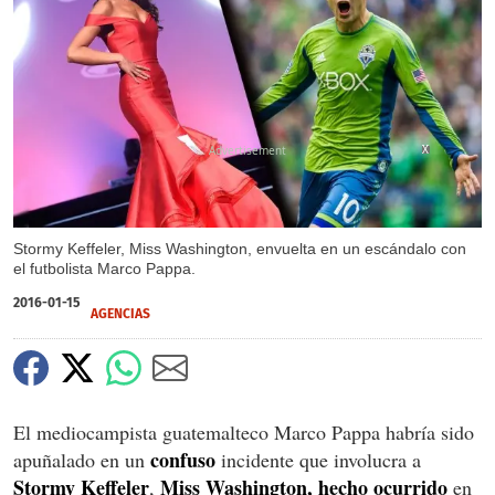
X
X
Stormy Keffeler, Miss Washington, envuelta en un escándalo con
el futbolista Marco Pappa.
2016-01-15
AGENCIAS
El mediocampista guatemalteco Marco Pappa habría sido
confuso
apuñalado en un
incidente que involucra a
Stormy Keffeler
Miss Washington, hecho ocurrido
,
en