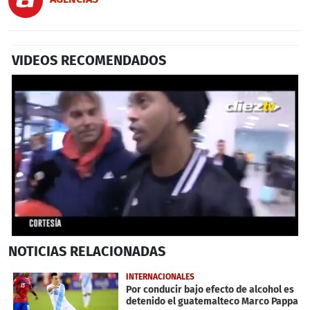
VIDEOS RECOMENDADOS
0
NOTICIAS
RELACIONADAS
seconds
of
1
INTERNACIONALES
minute,
Por conducir bajo efecto de alcohol es
38
detenido el guatemalteco Marco Pappa
seconds