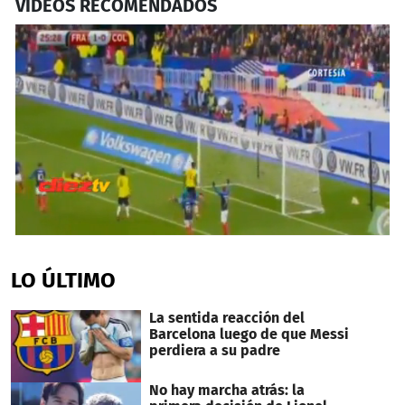
VIDEOS RECOMENDADOS
0
seconds
of
LO ÚLTIMO
44
seconds
La sentida reacción del
Barcelona luego de que Messi
perdiera a su padre
No hay marcha atrás: la