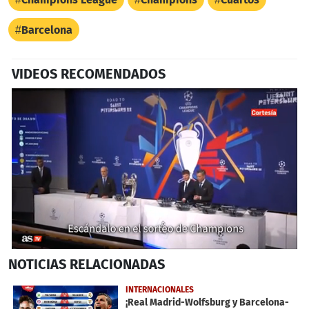
Barcelona
VIDEOS RECOMENDADOS
0
NOTICIAS
RELACIONADAS
seconds
of
2
INTERNACIONALES
minutes,
¡Real Madrid-Wolfsburg y Barcelona-
14