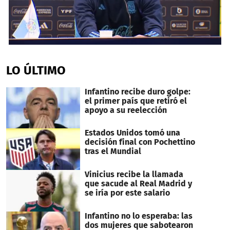
0
seconds
of
LO ÚLTIMO
5
minutes,
10
Infantino recibe duro golpe:
seconds
el primer país que retiró el
apoyo a su reelección
Estados Unidos tomó una
decisión final con Pochettino
tras el Mundial
Vinicius recibe la llamada
que sacude al Real Madrid y
se iría por este salario
Infantino no lo esperaba: las
dos mujeres que sabotearon