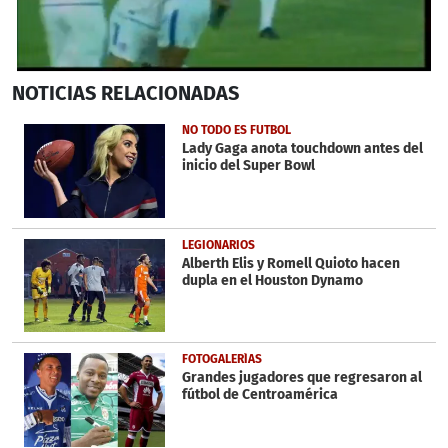
0
NOTICIAS
RELACIONADAS
seconds
of
1
NO TODO ES FUTBOL
minute,
Lady Gaga anota touchdown antes del
39
inicio del Super Bowl
seconds
LEGIONARIOS
Alberth Elis y Romell Quioto hacen
dupla en el Houston Dynamo
FOTOGALERÍAS
Grandes jugadores que regresaron al
fútbol de Centroamérica