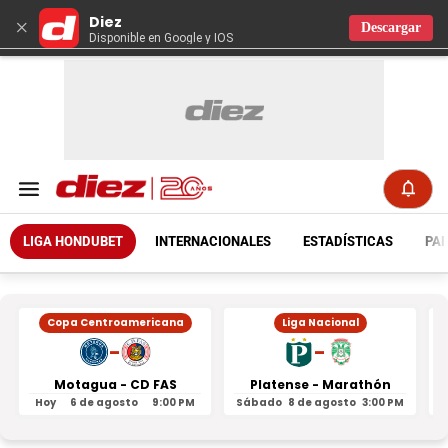
Diez
×
Descargar
Disponible en Google y IOS
LIGA HONDUBET
INTERNACIONALES
ESTADÍSTICAS
PAR
Copa Centroamericana
Liga Nacional
-
-
Motagua - CD FAS
Platense - Marathón
Hoy
6 de agosto
9:00 PM
Sábado
8 de agosto
3:00 PM