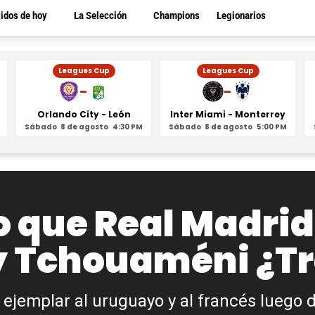
tidos de hoy
La Selección
Champions
Legionarios
Leagues Cup
Leagues Cup
-
-
Orlando City - León
Inter Miami - Monterrey
Sábado
8 de agosto
4:30 PM
Sábado
8 de agosto
5:00 PM
go que Real Madrid
y Tchouaméni ¿Tr
 ejemplar al uruguayo y al francés luego 