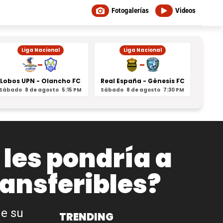
Fotogalerías
Videos
Liga Nacional
Liga Nacional
-
-
Lobos UPN - Olancho FC
Real España - Génesis FC
Juti
Sábado
8 de agosto
5:15 PM
Sábado
8 de agosto
7:30 PM
Domin
 les pondría a
ansferibles?
de su
TRENDING