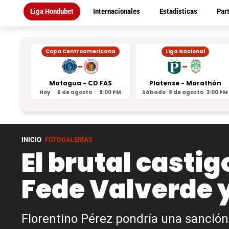
Liga Hondubet
Internacionales
Estadísticas
Par
Copa Centroamericana
Liga Nacional
-
-
Motagua - CD FAS
Platense - Marathón
Hoy
6 de agosto
9:00 PM
Sábado
8 de agosto
3:00 PM
INICIO
FOTOGALERÍAS
El brutal casti
Fede Valverde 
Florentino Pérez pondría una sanción