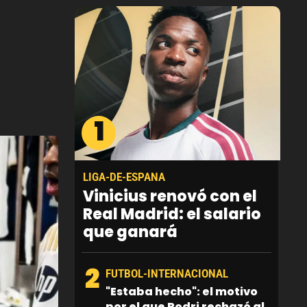
1
LIGA-DE-ESPANA
Vinicius renovó con el
Real Madrid: el salario
que ganará
2
FUTBOL-INTERNACIONAL
"Estaba hecho": el motivo
por el que Rodri rechazó al