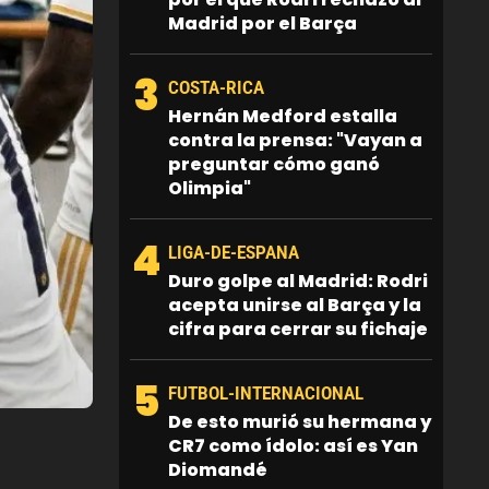
Madrid por el Barça
3
COSTA-RICA
Hernán Medford estalla
contra la prensa: "Vayan a
preguntar cómo ganó
Olimpia"
4
LIGA-DE-ESPANA
Duro golpe al Madrid: Rodri
acepta unirse al Barça y la
cifra para cerrar su fichaje
5
FUTBOL-INTERNACIONAL
De esto murió su hermana y
CR7 como ídolo: así es Yan
Diomandé