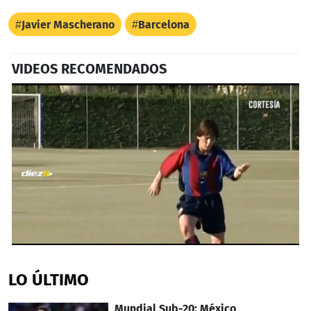
Javier Mascherano
Barcelona
VIDEOS RECOMENDADOS
0
seconds
of
LO ÚLTIMO
2
minutes,
20
Mundial Sub-20: México