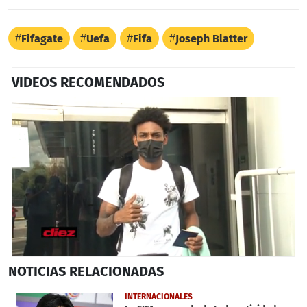
Fifagate
Uefa
Fifa
Joseph Blatter
VIDEOS RECOMENDADOS
0
NOTICIAS
RELACIONADAS
seconds
of
54
INTERNACIONALES
seconds