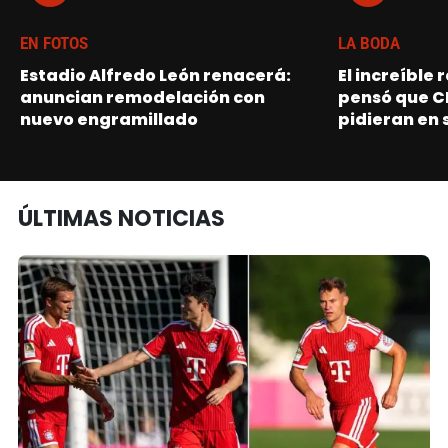
EN FOTOS
LA BODA
Estadio Alfredo León renacerá:
El increíble
anuncian remodelación con
pensó que C
nuevo engramillado
pidieran en 
ÚLTIMAS NOTICIAS