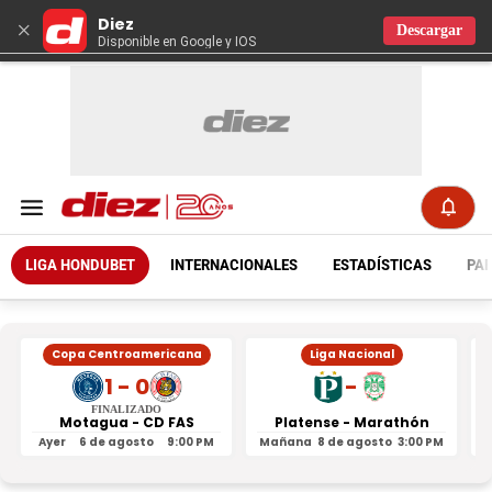
Diez
×
Descargar
Disponible en Google y IOS
LIGA HONDUBET
INTERNACIONALES
ESTADÍSTICAS
PAR
Copa Centroamericana
Liga Nacional
1 - 0
-
FINALIZADO
Motagua - CD FAS
Platense - Marathón
Ayer
6 de agosto
9:00 PM
Mañana
8 de agosto
3:00 PM