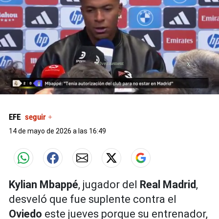
X
0
of
45
EFE
seguir +
seconds
14 de mayo de 2026 a las 16:49
Kylian Mbappé
, jugador del
Real Madrid
,
desveló que fue suplente contra el
Oviedo
este jueves porque su entrenador,