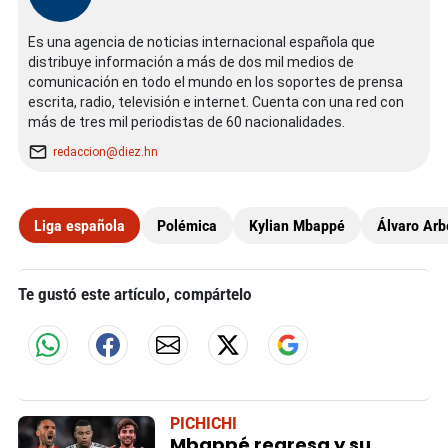
Es una agencia de noticias internacional española que
distribuye información a más de dos mil medios de
comunicación en todo el mundo en los soportes de prensa
escrita, radio, televisión e internet. Cuenta con una red con
más de tres mil periodistas de 60 nacionalidades.
redaccion@diez.hn
Liga española
Polémica
Kylian Mbappé
Álvaro Arb
Te gustó este artículo, compártelo
PICHICHI
Mbappé regresa y su