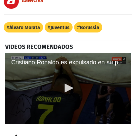
AGENCIAS
Álvaro Morata
Juventus
Borussia
VIDEOS RECOMENDADOS
Cristiano Ronaldo es expulsado en su primer partido con la Juventus
0
seconds
of