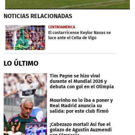
0
NOTICIAS
RELACIONADAS
seconds
of
50
CENTROAMÉRICA
seconds
El costarricense Keylor Navas se
luce ante el Celta de Vigo
LO ÚLTIMO
Tim Payne se hizo viral
durante el Mundial 2026 y
debuta con gol en el Olimpia
Mourinho no lo iba a poner y
Real Madrid anuncia su
salida: por este club firmó
¡Cabezazo mortal! Así fue el
golazo de Agustín Auzmendi