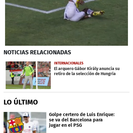
0
NOTICIAS
RELACIONADAS
seconds
of
1
INTERNACIONALES
minute,
El arquero Gábor Király anuncia su
20
retiro de la selección de Hungría
seconds
LO ÚLTIMO
Golpe certero de Luis Enrique:
se va del Barcelona para
jugar en el PSG