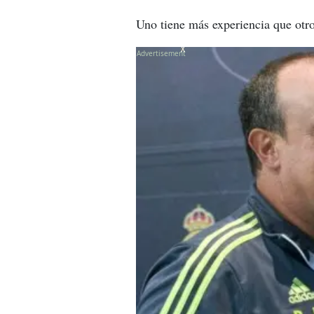
Uno tiene más experiencia que otr
X
X
X