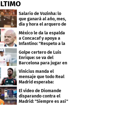
ÚLTIMO
Salario de Vozinha: lo
que ganará al año, mes,
día y hora el arquero de
Cabo Verde
México le da la espalda
a Concacaf y apoya a
Infantino: "Respeto a la
gobernanza"
Golpe certero de Luis
Enrique: se va del
Barcelona para jugar en
el PSG
Vinicius manda el
mensaje que todo Real
Madrid esperaba:
"Mourinho..."
El video de Diomande
disparando contra el
Madrid: "Siempre es así"